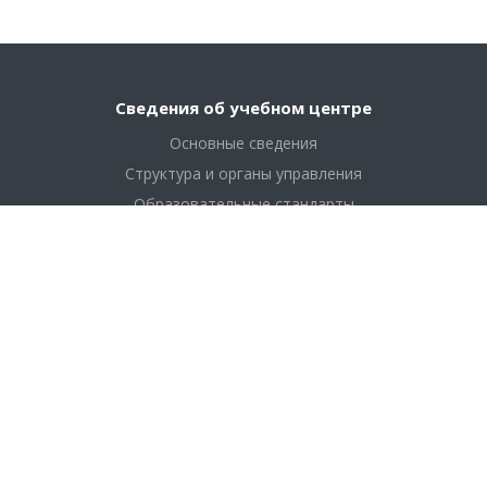
Сведения об учебном центре
Основные сведения
Структура и органы управления
Образовательные стандарты
Финансово хозяйственная деятельность
Платные образовательные услуги
Образование
Обучение медицинских работников
Обучение сотрудников промышленности
Дополнительно
Документы