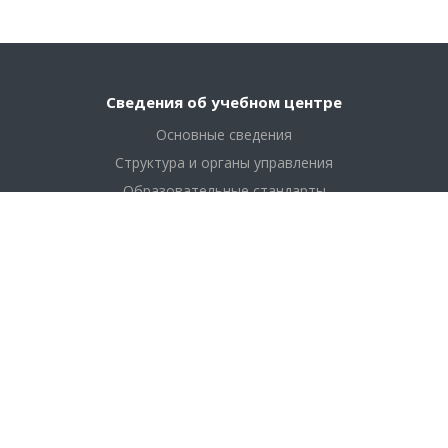
Сведения об учебном центре
Основные сведения
Структура и органы управления
Образовательные стандарты
Финансово хозяйственная деятельность
Платные образовательные услуги
Образование
Обучение медицинских работников
Обучение сотрудников промышленности
Дополнительно
Документы